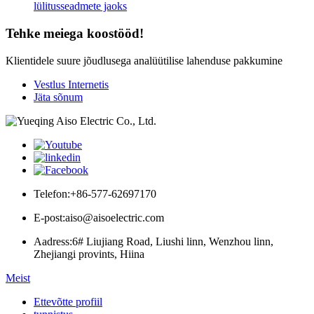
lülitusseadmete jaoks
Tehke meiega koostööd!
Klientidele suure jõudlusega analüütilise lahenduse pakkumine
Vestlus Internetis
Jäta sõnum
Telefon:
+86-577-62697170
E-post:
aiso@aisoelectric.com
Aadress:
6# Liujiang Road, Liushi linn, Wenzhou linn,
Zhejiangi provints, Hiina
Meist
Ettevõtte profiil