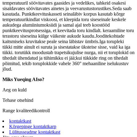
temperatuuril söövitavates gaasides ja vedelikes, tahkeid osakesi
sisaldavates söövitavates ainetes ja veevarustustorustikes.Seda saab
kasutada. Punktkeevituskasseti seinaläbiv korpus kasutab kõrge
temperatuurikindlat viskoosi, et kleepida toru siseseinale keskele
aukudega alumiiniumoksiidi ja samal ajal teeb koostööd
punktkeevitusprotsessiga, et keevitada toru kindlalt. keraamiline toru
terastoru siseseina külge väikeste aukude kaudu.Jooditekohtade
kaitsmiseks kruvitakse peale seina läbistav ümbris.Iga torupleki
tükki mitte ainult ei suruta ja sisestatakse üksteise sisse, vaid ka iga
tükki. torutükk moodustab trapetsikujulise nurga, nii et toruplokid on
tihedalt ühendatud ja tühimikku ei jää;kui tükkide ring on tihedalt
põimitud, tekib toruplokkide vahele 360° mehaaniline iselukustuv
jõud.
Miks Yueqing AIso?
Aeg on kuld
Tehase otsehind
Range kvaliteedikontroll
kontaktkast
Kõrgepinge kontaktkarp
Lülitusseadme kontaktkast