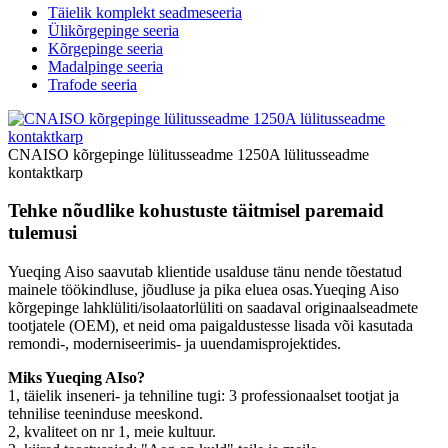
Täielik komplekt seadmeseeria
Ülikõrgepinge seeria
Kõrgepinge seeria
Madalpinge seeria
Trafode seeria
CNAISO kõrgepinge lülitusseadme 1250A lülitusseadme
kontaktkarp
Tehke nõudlike kohustuste täitmisel paremaid
tulemusi
Yueqing Aiso saavutab klientide usalduse tänu nende tõestatud
mainele töökindluse, jõudluse ja pika eluea osas.Yueqing Aiso
kõrgepinge lahklüliti/isolaatorlüliti on saadaval originaalseadmete
tootjatele (OEM), et neid oma paigaldustesse lisada või kasutada
remondi-, moderniseerimis- ja uuendamisprojektides.
Miks Yueqing AIso?
1, täielik inseneri- ja tehniline tugi: 3 professionaalset tootjat ja
tehnilise teeninduse meeskond.
2, kvaliteet on nr 1, meie kultuur.