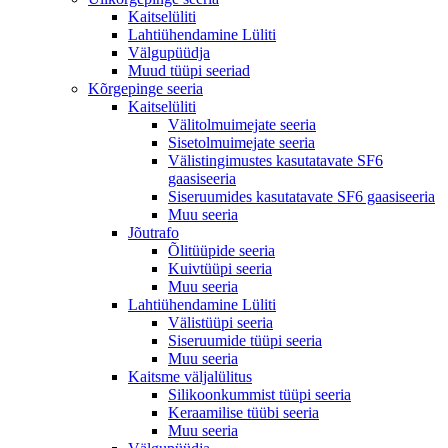
Kaitselüliti
Lahtiühendamine Lüliti
Välgupüüdja
Muud tüüpi seeriad
Kõrgepinge seeria
Kaitselüliti
Välitolmuimejate seeria
Sisetolmuimejate seeria
Välistingimustes kasutatavate SF6
gaasiseeria
Siseruumides kasutatavate SF6 gaasiseeria
Muu seeria
Jõutrafo
Õlitüüpide seeria
Kuivtüüpi seeria
Muu seeria
Lahtiühendamine Lüliti
Välistüüpi seeria
Siseruumide tüüpi seeria
Muu seeria
Kaitsme väljalülitus
Silikoonkummist tüüpi seeria
Keraamilise tüübi seeria
Muu seeria