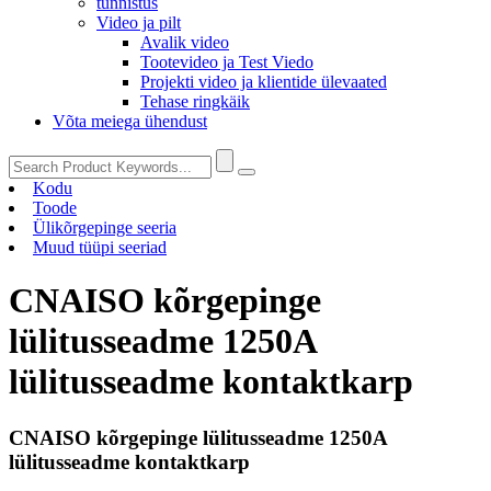
tunnistus
Video ja pilt
Avalik video
Tootevideo ja Test Viedo
Projekti video ja klientide ülevaated
Tehase ringkäik
Võta meiega ühendust
Kodu
Toode
Ülikõrgepinge seeria
Muud tüüpi seeriad
CNAISO kõrgepinge
lülitusseadme 1250A
lülitusseadme kontaktkarp
CNAISO kõrgepinge lülitusseadme 1250A
lülitusseadme kontaktkarp