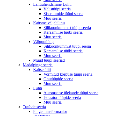
Lahtiühendamine Lüliti
Välistüüpi seeria
Siseruumide tüüpi seeria
Muu seeria
Kaitsme väljalülitus
Silikoonkummist tüüpi seeria
Keraamilise tüübi seeria
Muu seeria
Välgupüüdja
Silikoonkummist tüüpi seeria
Keraamilise tüübi seeria
Muu seeria
Muud tüüpi seeriad
Madalpinge seeria
Kaitselüliti
Vormitud korpuse tüüpi seeria
Õhutüüpide seeria
Muu seeria
Lüliti
Automaatse ülekande tüüpi seeria
Isolaatoritüüpide seeria
Muu seeria
Trafode seeria
Pinge transformaator