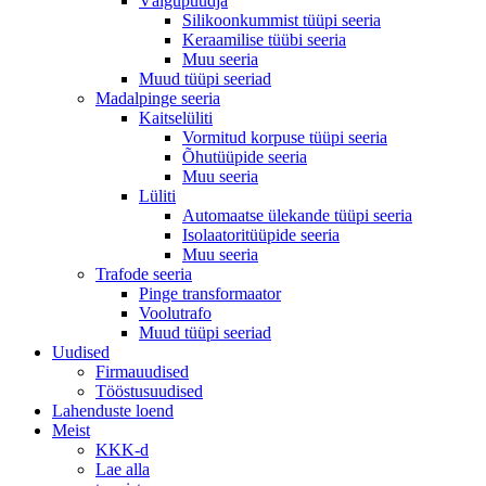
Välgupüüdja
Silikoonkummist tüüpi seeria
Keraamilise tüübi seeria
Muu seeria
Muud tüüpi seeriad
Madalpinge seeria
Kaitselüliti
Vormitud korpuse tüüpi seeria
Õhutüüpide seeria
Muu seeria
Lüliti
Automaatse ülekande tüüpi seeria
Isolaatoritüüpide seeria
Muu seeria
Trafode seeria
Pinge transformaator
Voolutrafo
Muud tüüpi seeriad
Uudised
Firmauudised
Tööstusuudised
Lahenduste loend
Meist
KKK-d
Lae alla