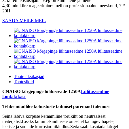
3, kiired teostusajad: "Aeg on kuld" teile ja meile
4,30 min kiire reageerimine: meil on professionaalne meeskond, 7 *
20H
SAADA MEILE MEIL
Toote üksikasjad
Tootesildid
CNAISO kõrgepinge lülitusseade 1250A
Lülitusseadme
kontaktkast
Tehke nõudlike kohustuste täitmisel paremaid tulemusi
Seina läbiva korpuse keraamiline torukiht on neutraalsest
materjalist.Lisaks kulumiskindlusele on sellel ka tugev hapete,
leeliste ja soolade korrosioonikindlus.Seda saab kasutada kõrgel