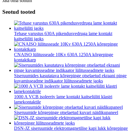
Jäta oma sõnum
Seotud tooted
Tehase varustus 630A pikendusvedruga lame kontakt
kaitselüliti jaoks
CNAISO lülitusseade 10Kv 630A 1250A kõrgepinge
kontaktkarp
Siseruumides kasutatava kõrgepinge otselaetud ekraani pinge
kuvamisseadme indikaator lülitusseadmete jaoks
1000 A VCB isoleeriv lame kontakt kaitselüliti klastri
lamekontaktile
Siseruumide kõrgepinge otselaetud kuvari näidikupaneel
DSN-JZ siseruumide elektromagnetilise kapi lukk kõrgepinge