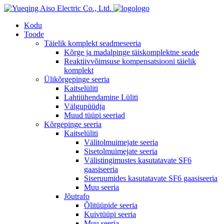
logo
Kodu
Toode
Täielik komplekt seadmeseeria
Kõrge ja madalpinge täiskomplektne seade
Reaktiivvõimsuse kompensatsiooni täielik
komplekt
Ülikõrgepinge seeria
Kaitselüliti
Lahtiühendamine Lüliti
Välgupüüdja
Muud tüüpi seeriad
Kõrgepinge seeria
Kaitselüliti
Välitolmuimejate seeria
Sisetolmuimejate seeria
Välistingimustes kasutatavate SF6
gaasiseeria
Siseruumides kasutatavate SF6 gaasiseeria
Muu seeria
Jõutrafo
Õlitüüpide seeria
Kuivtüüpi seeria
Muu seeria