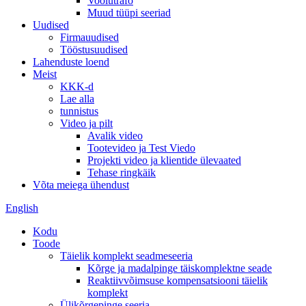
Voolutrafo
Muud tüüpi seeriad
Uudised
Firmauudised
Tööstusuudised
Lahenduste loend
Meist
KKK-d
Lae alla
tunnistus
Video ja pilt
Avalik video
Tootevideo ja Test Viedo
Projekti video ja klientide ülevaated
Tehase ringkäik
Võta meiega ühendust
English
Kodu
Toode
Täielik komplekt seadmeseeria
Kõrge ja madalpinge täiskomplektne seade
Reaktiivvõimsuse kompensatsiooni täielik
komplekt
Ülikõrgepinge seeria