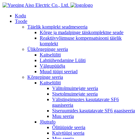
logo
Kodu
Toode
Täielik komplekt seadmeseeria
Kõrge ja madalpinge täiskomplektne seade
Reaktiivvõimsuse kompensatsiooni täielik
komplekt
Ülikõrgepinge seeria
Kaitselüliti
Lahtiühendamine Lüliti
Välgupüüdja
Muud tüüpi seeriad
Kõrgepinge seeria
Kaitselüliti
Välitolmuimejate seeria
Sisetolmuimejate seeria
Välistingimustes kasutatavate SF6
gaasiseeria
Siseruumides kasutatavate SF6 gaasiseeria
Muu seeria
Jõutrafo
Õlitüüpide seeria
Kuivtüüpi seeria
Muu seeria