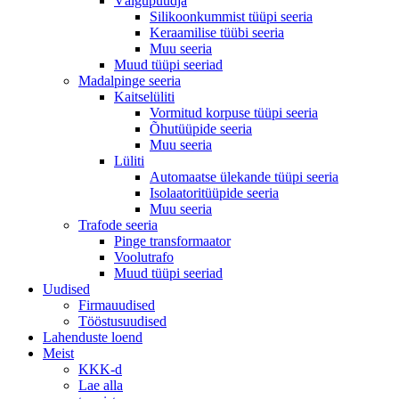
Välgupüüdja
Silikoonkummist tüüpi seeria
Keraamilise tüübi seeria
Muu seeria
Muud tüüpi seeriad
Madalpinge seeria
Kaitselüliti
Vormitud korpuse tüüpi seeria
Õhutüüpide seeria
Muu seeria
Lüliti
Automaatse ülekande tüüpi seeria
Isolaatoritüüpide seeria
Muu seeria
Trafode seeria
Pinge transformaator
Voolutrafo
Muud tüüpi seeriad
Uudised
Firmauudised
Tööstusuudised
Lahenduste loend
Meist
KKK-d
Lae alla