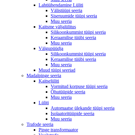
Lahtiühendamine Lüliti
Välistüüpi seeria
Siseruumide tüüpi seeria
Muu seeria
Kaitsme väljalülitus
Silikoonkummist tüüpi seeria
Keraamilise tüübi seeria
Muu seeria
Välgupüüdja
Silikoonkummist tüüpi seeria
Keraamilise tüübi seeria
Muu seeria
Muud tüüpi seeriad
Madalpinge seeria
Kaitselüliti
Vormitud korpuse tüüpi seeria
Õhutüüpide seeria
Muu seeria
Lüliti
Automaatse ülekande tüüpi seeria
Isolaatoritüüpide seeria
Muu seeria
Trafode seeria
Pinge transformaator