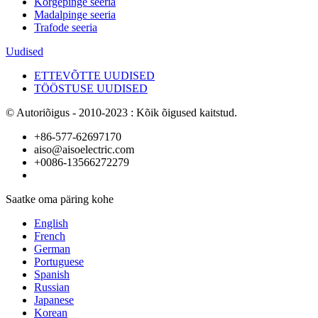
Kõrgepinge seeria
Madalpinge seeria
Trafode seeria
Uudised
ETTEVÕTTE UUDISED
TÖÖSTUSE UUDISED
© Autoriõigus - 2010-2023 : Kõik õigused kaitstud.
+86-577-62697170
aiso@aisoelectric.com
+0086-13566272279
Saatke oma päring kohe
English
French
German
Portuguese
Spanish
Russian
Japanese
Korean