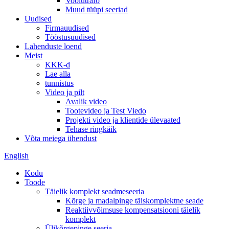
Voolutrafo
Muud tüüpi seeriad
Uudised
Firmauudised
Tööstusuudised
Lahenduste loend
Meist
KKK-d
Lae alla
tunnistus
Video ja pilt
Avalik video
Tootevideo ja Test Viedo
Projekti video ja klientide ülevaated
Tehase ringkäik
Võta meiega ühendust
English
Kodu
Toode
Täielik komplekt seadmeseeria
Kõrge ja madalpinge täiskomplektne seade
Reaktiivvõimsuse kompensatsiooni täielik
komplekt
Ülikõrgepinge seeria