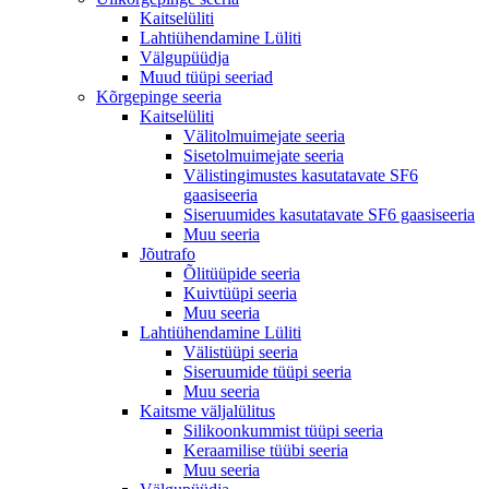
Kaitselüliti
Lahtiühendamine Lüliti
Välgupüüdja
Muud tüüpi seeriad
Kõrgepinge seeria
Kaitselüliti
Välitolmuimejate seeria
Sisetolmuimejate seeria
Välistingimustes kasutatavate SF6
gaasiseeria
Siseruumides kasutatavate SF6 gaasiseeria
Muu seeria
Jõutrafo
Õlitüüpide seeria
Kuivtüüpi seeria
Muu seeria
Lahtiühendamine Lüliti
Välistüüpi seeria
Siseruumide tüüpi seeria
Muu seeria
Kaitsme väljalülitus
Silikoonkummist tüüpi seeria
Keraamilise tüübi seeria
Muu seeria