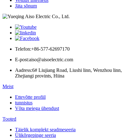
Vestlus Internetis
Jäta sõnum
Telefon:
+86-577-62697170
E-post:
aiso@aisoelectric.com
Aadress:
6# Liujiang Road, Liushi linn, Wenzhou linn,
Zhejiangi provints, Hiina
Meist
Ettevõtte profiil
tunnistus
Võta meiega ühendust
Tooted
Täielik komplekt seadmeseeria
Ülikõrgepinge seeria