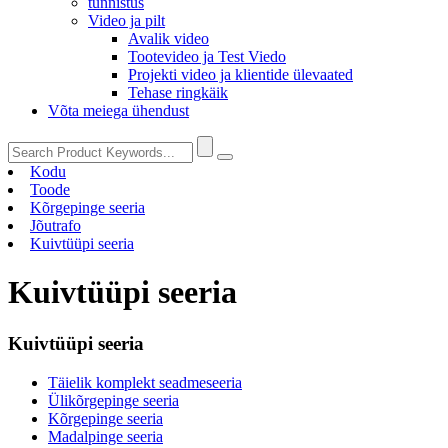
tunnistus
Video ja pilt
Avalik video
Tootevideo ja Test Viedo
Projekti video ja klientide ülevaated
Tehase ringkäik
Võta meiega ühendust
Kodu
Toode
Kõrgepinge seeria
Jõutrafo
Kuivtüüpi seeria
Kuivtüüpi seeria
Kuivtüüpi seeria
Täielik komplekt seadmeseeria
Ülikõrgepinge seeria
Kõrgepinge seeria
Madalpinge seeria