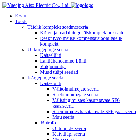
logo
Kodu
Toode
Täielik komplekt seadmeseeria
Kõrge ja madalpinge täiskomplektne seade
Reaktiivvõimsuse kompensatsiooni täielik
komplekt
Ülikõrgepinge seeria
Kaitselüliti
Lahtiühendamine Lüliti
Välgupüüdja
Muud tüüpi seeriad
Kõrgepinge seeria
Kaitselüliti
Välitolmuimejate seeria
Sisetolmuimejate seeria
Välistingimustes kasutatavate SF6
gaasiseeria
Siseruumides kasutatavate SF6 gaasiseeria
Muu seeria
Jõutrafo
Õlitüüpide seeria
Kuivtüüpi seeria
Muu seeria