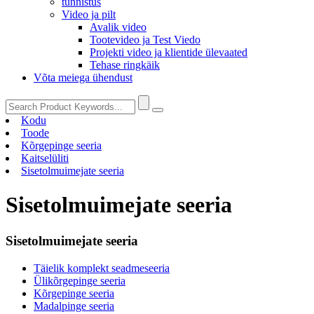
tunnistus
Video ja pilt
Avalik video
Tootevideo ja Test Viedo
Projekti video ja klientide ülevaated
Tehase ringkäik
Võta meiega ühendust
Kodu
Toode
Kõrgepinge seeria
Kaitselüliti
Sisetolmuimejate seeria
Sisetolmuimejate seeria
Sisetolmuimejate seeria
Täielik komplekt seadmeseeria
Ülikõrgepinge seeria
Kõrgepinge seeria
Madalpinge seeria