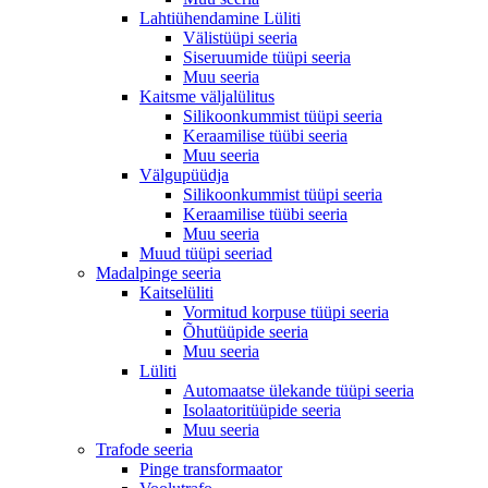
Lahtiühendamine Lüliti
Välistüüpi seeria
Siseruumide tüüpi seeria
Muu seeria
Kaitsme väljalülitus
Silikoonkummist tüüpi seeria
Keraamilise tüübi seeria
Muu seeria
Välgupüüdja
Silikoonkummist tüüpi seeria
Keraamilise tüübi seeria
Muu seeria
Muud tüüpi seeriad
Madalpinge seeria
Kaitselüliti
Vormitud korpuse tüüpi seeria
Õhutüüpide seeria
Muu seeria
Lüliti
Automaatse ülekande tüüpi seeria
Isolaatoritüüpide seeria
Muu seeria
Trafode seeria
Pinge transformaator