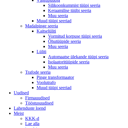
Välgupüüdja
Silikoonkummist tüüpi seeria
Keraamilise tüübi seeria
Muu seeria
Muud tüüpi seeriad
Madalpinge seeria
Kaitselüliti
Vormitud korpuse tüüpi seeria
Õhutüüpide seeria
Muu seeria
Lüliti
Automaatse ülekande tüüpi seeria
Isolaatoritüüpide seeria
Muu seeria
Trafode seeria
Pinge transformaator
Voolutrafo
Muud tüüpi seeriad
Uudised
Firmauudised
Tööstusuudised
Lahenduste loend
Meist
KKK-d
Lae alla