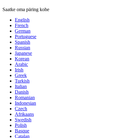
Saatke oma päring kohe
English
French
German
Portuguese
Spanish
Russian
Japanese
Korean
Arabic
Irish
Greek
Turkish
Italian
Danish
Romanian
Indonesian
Czech
Afrikaans
Swedish
Polish
Basque
Catalan