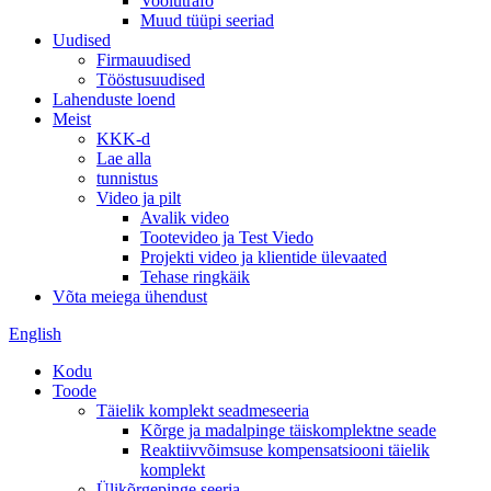
Voolutrafo
Muud tüüpi seeriad
Uudised
Firmauudised
Tööstusuudised
Lahenduste loend
Meist
KKK-d
Lae alla
tunnistus
Video ja pilt
Avalik video
Tootevideo ja Test Viedo
Projekti video ja klientide ülevaated
Tehase ringkäik
Võta meiega ühendust
English
Kodu
Toode
Täielik komplekt seadmeseeria
Kõrge ja madalpinge täiskomplektne seade
Reaktiivvõimsuse kompensatsiooni täielik
komplekt
Ülikõrgepinge seeria