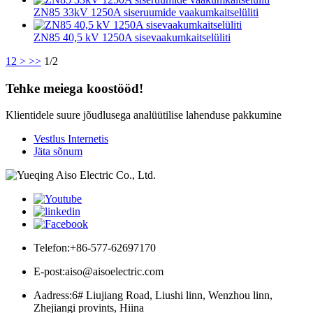
ZN85 33kV 1250A siseruumide vaakumkaitselüliti
ZN85 40,5 kV 1250A sisevaakumkaitselüliti
1
2
>
>>
1/2
Tehke meiega koostööd!
Klientidele suure jõudlusega analüütilise lahenduse pakkumine
Vestlus Internetis
Jäta sõnum
Telefon:
+86-577-62697170
E-post:
aiso@aisoelectric.com
Aadress:
6# Liujiang Road, Liushi linn, Wenzhou linn,
Zhejiangi provints, Hiina