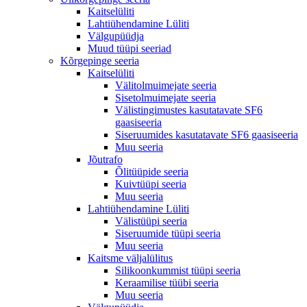
Kaitselüliti
Lahtiühendamine Lüliti
Välgupüüdja
Muud tüüpi seeriad
Kõrgepinge seeria
Kaitselüliti
Välitolmuimejate seeria
Sisetolmuimejate seeria
Välistingimustes kasutatavate SF6
gaasiseeria
Siseruumides kasutatavate SF6 gaasiseeria
Muu seeria
Jõutrafo
Õlitüüpide seeria
Kuivtüüpi seeria
Muu seeria
Lahtiühendamine Lüliti
Välistüüpi seeria
Siseruumide tüüpi seeria
Muu seeria
Kaitsme väljalülitus
Silikoonkummist tüüpi seeria
Keraamilise tüübi seeria
Muu seeria