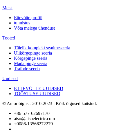
Meist
Ettevõtte profiil
tunnistus
Võta meiega ühendust
Tooted
Täielik komplekt seadmeseeria
Ülikõrgepinge seeria
Kõrgepinge seeria
Madalpinge seeria
Trafode seeria
Uudised
ETTEVÕTTE UUDISED
TÖÖSTUSE UUDISED
© Autoriõigus - 2010-2023 : Kõik õigused kaitstud.
+86-577-62697170
aiso@aisoelectric.com
+0086-13566272279