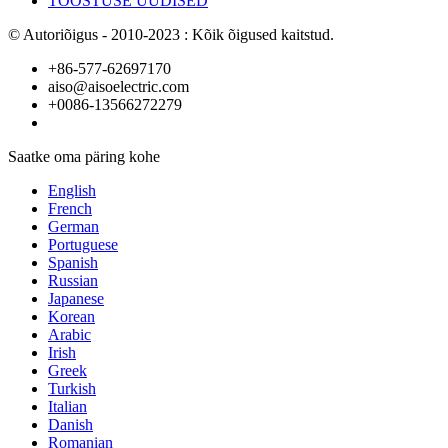
TÖÖSTUSE UUDISED
© Autoriõigus - 2010-2023 : Kõik õigused kaitstud.
+86-577-62697170
aiso@aisoelectric.com
+0086-13566272279
Saatke oma päring kohe
English
French
German
Portuguese
Spanish
Russian
Japanese
Korean
Arabic
Irish
Greek
Turkish
Italian
Danish
Romanian