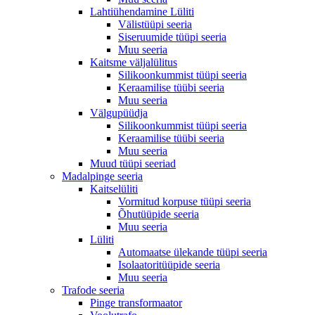
Lahtiühendamine Lüliti
Välistüüpi seeria
Siseruumide tüüpi seeria
Muu seeria
Kaitsme väljalülitus
Silikoonkummist tüüpi seeria
Keraamilise tüübi seeria
Muu seeria
Välgupüüdja
Silikoonkummist tüüpi seeria
Keraamilise tüübi seeria
Muu seeria
Muud tüüpi seeriad
Madalpinge seeria
Kaitselüliti
Vormitud korpuse tüüpi seeria
Õhutüüpide seeria
Muu seeria
Lüliti
Automaatse ülekande tüüpi seeria
Isolaatoritüüpide seeria
Muu seeria
Trafode seeria
Pinge transformaator