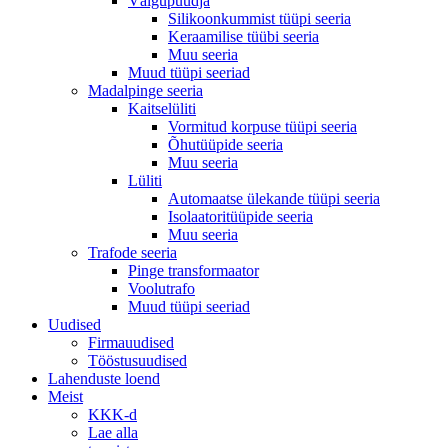
Välgupüüdja
Silikoonkummist tüüpi seeria
Keraamilise tüübi seeria
Muu seeria
Muud tüüpi seeriad
Madalpinge seeria
Kaitselüliti
Vormitud korpuse tüüpi seeria
Õhutüüpide seeria
Muu seeria
Lüliti
Automaatse ülekande tüüpi seeria
Isolaatoritüüpide seeria
Muu seeria
Trafode seeria
Pinge transformaator
Voolutrafo
Muud tüüpi seeriad
Uudised
Firmauudised
Tööstusuudised
Lahenduste loend
Meist
KKK-d
Lae alla