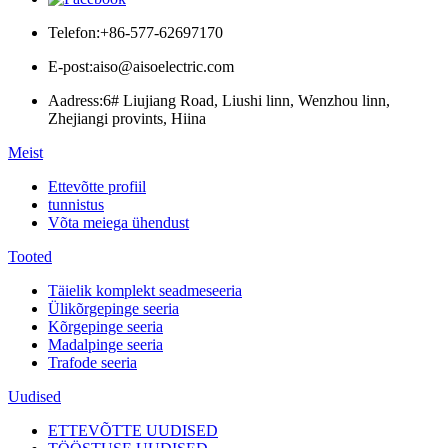
Telefon:
+86-577-62697170
E-post:
aiso@aisoelectric.com
Aadress:
6# Liujiang Road, Liushi linn, Wenzhou linn,
Zhejiangi provints, Hiina
Meist
Ettevõtte profiil
tunnistus
Võta meiega ühendust
Tooted
Täielik komplekt seadmeseeria
Ülikõrgepinge seeria
Kõrgepinge seeria
Madalpinge seeria
Trafode seeria
Uudised
ETTEVÕTTE UUDISED