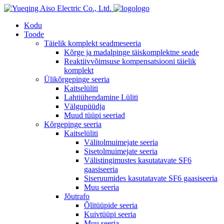
logo
Kodu
Toode
Täielik komplekt seadmeseeria
Kõrge ja madalpinge täiskomplektne seade
Reaktiivvõimsuse kompensatsiooni täielik
komplekt
Ülikõrgepinge seeria
Kaitselüliti
Lahtiühendamine Lüliti
Välgupüüdja
Muud tüüpi seeriad
Kõrgepinge seeria
Kaitselüliti
Välitolmuimejate seeria
Sisetolmuimejate seeria
Välistingimustes kasutatavate SF6
gaasiseeria
Siseruumides kasutatavate SF6 gaasiseeria
Muu seeria
Jõutrafo
Õlitüüpide seeria
Kuivtüüpi seeria
Muu seeria