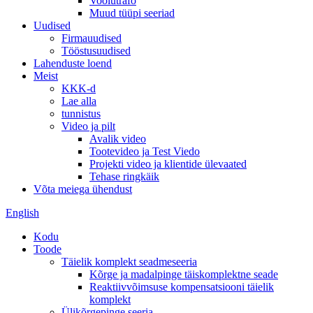
Voolutrafo
Muud tüüpi seeriad
Uudised
Firmauudised
Tööstusuudised
Lahenduste loend
Meist
KKK-d
Lae alla
tunnistus
Video ja pilt
Avalik video
Tootevideo ja Test Viedo
Projekti video ja klientide ülevaated
Tehase ringkäik
Võta meiega ühendust
English
Kodu
Toode
Täielik komplekt seadmeseeria
Kõrge ja madalpinge täiskomplektne seade
Reaktiivvõimsuse kompensatsiooni täielik
komplekt
Ülikõrgepinge seeria