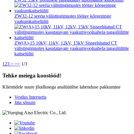
ZW32-12 seeria välistingimustes töötav kõrgepinge
vaakumkaitselüliti
ZW(A)-15 10kV, 11kV, 12kV, 15kV Sisseehitatud CT
välistingimustes kasutatavate vaakumvooluahela tagasilülitite
kaitselüliti
1
2
3
>
>>
1/3
Tehke meiega koostööd!
Klientidele suure jõudlusega analüütilise lahenduse pakkumine
Vestlus Internetis
Jäta sõnum