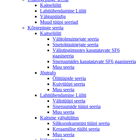
Kaitselüliti
Lahtiühendamine Lüliti
Välgupüüdja
Muud tüüpi seeriad
Kõrgepinge seeria
Kaitselüliti
Välitolmuimejate seeria
Sisetolmuimejate seeria
Välistingimustes kasutatavate SF6
gaasiseeria
Siseruumides kasutatavate SF6 gaasiseeria
Muu seeria
Jõutrafo
Õlitüüpide seeria
Kuivtüüpi seeria
Muu seeria
Lahtiühendamine Lüliti
Välistüüpi seeria
Siseruumide tüüpi seeria
Muu seeria
Kaitsme väljalülitus
Silikoonkummist tüüpi seeria
Keraamilise tüübi seeria
Muu seeria