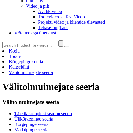
tunnistus
Video ja pilt
Avalik video
Tootevideo ja Test Viedo
Projekti video ja klientide ülevaated
Tehase ringkäik
Võta meiega ühendust
Kodu
Toode
Kõrgepinge seeria
Kaitselüliti
Välitolmuimejate seeria
Välitolmuimejate seeria
Välitolmuimejate seeria
Täielik komplekt seadmeseeria
Ülikõrgepinge seeria
Kõrgepinge seeria
Madalpinge seeria