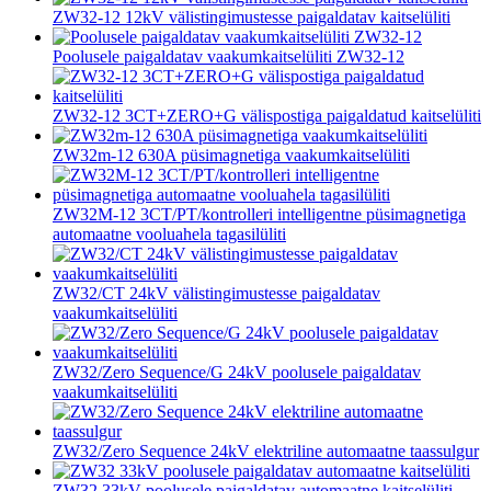
ZW32-12 12kV välistingimustesse paigaldatav kaitselüliti
Poolusele paigaldatav vaakumkaitselüliti ZW32-12
ZW32-12 3CT+ZERO+G välispostiga paigaldatud kaitselüliti
ZW32m-12 630A püsimagnetiga vaakumkaitselüliti
ZW32M-12 3CT/PT/kontrolleri intelligentne püsimagnetiga
automaatne vooluahela tagasilüliti
ZW32/CT 24kV välistingimustesse paigaldatav
vaakumkaitselüliti
ZW32/Zero Sequence/G 24kV poolusele paigaldatav
vaakumkaitselüliti
ZW32/Zero Sequence 24kV elektriline automaatne taassulgur
ZW32 33kV poolusele paigaldatav automaatne kaitselüliti