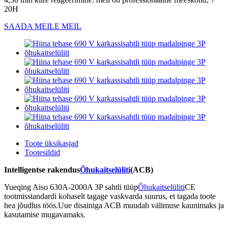
20H
SAADA MEILE MEIL
Toote üksikasjad
Tootesildid
Intelligentse rakendus
Õhukaitselüliti
(ACB)
Yueqing Aiso 630A-2000A 3P sahtli tüüp
Õhukaitselüliti
CE
tootmisstandardi kohaselt tagage vaskvarda suurus, et tagada toote
hea jõudlus töös.Uue disainiga ACB muudab välimuse kaunimaks ja
kasutamise mugavamaks.