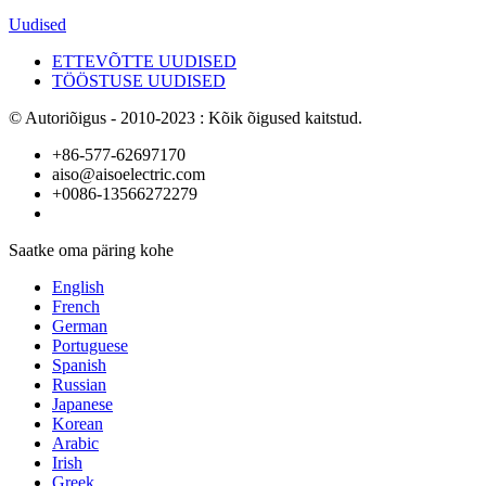
Uudised
ETTEVÕTTE UUDISED
TÖÖSTUSE UUDISED
© Autoriõigus - 2010-2023 : Kõik õigused kaitstud.
+86-577-62697170
aiso@aisoelectric.com
+0086-13566272279
Saatke oma päring kohe
English
French
German
Portuguese
Spanish
Russian
Japanese
Korean
Arabic
Irish
Greek