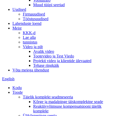
Voolutrafo
Muud tüüpi seeriad
Uudised
Firmauudised
Tööstusuudised
Lahenduste loend
Meist
KKK-d
Lae alla
tunnistus
Video ja pilt
Avalik video
Tootevideo ja Test Viedo
Projekti video ja klientide ülevaated
Tehase ringkäik
Võta meiega ühendust
English
Kodu
Toode
Täielik komplekt seadmeseeria
Kõrge ja madalpinge täiskomplektne seade
Reaktiivvõimsuse kompensatsiooni täielik
komplekt
Ülikõrgepinge seeria