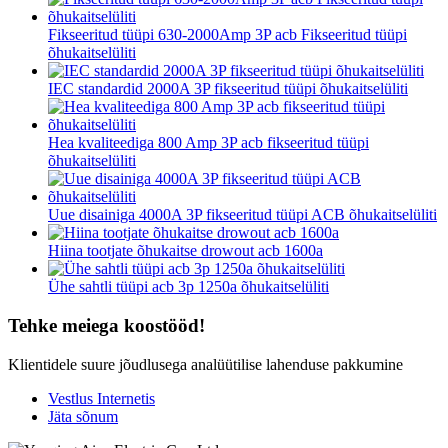
Fikseeritud tüüpi 630-2000Amp 3P acb Fikseeritud tüüpi
õhukaitselüliti
IEC standardid 2000A 3P fikseeritud tüüpi õhukaitselüliti
Hea kvaliteediga 800 Amp 3P acb fikseeritud tüüpi
õhukaitselüliti
Uue disainiga 4000A 3P fikseeritud tüüpi ACB õhukaitselüliti
Hiina tootjate õhukaitse drowout acb 1600a
Ühe sahtli tüüpi acb 3p 1250a õhukaitselüliti
Tehke meiega koostööd!
Klientidele suure jõudlusega analüütilise lahenduse pakkumine
Vestlus Internetis
Jäta sõnum