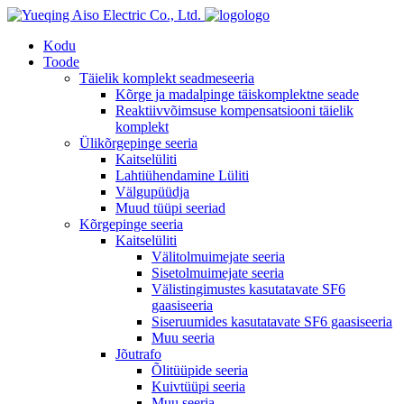
logo
Kodu
Toode
Täielik komplekt seadmeseeria
Kõrge ja madalpinge täiskomplektne seade
Reaktiivvõimsuse kompensatsiooni täielik
komplekt
Ülikõrgepinge seeria
Kaitselüliti
Lahtiühendamine Lüliti
Välgupüüdja
Muud tüüpi seeriad
Kõrgepinge seeria
Kaitselüliti
Välitolmuimejate seeria
Sisetolmuimejate seeria
Välistingimustes kasutatavate SF6
gaasiseeria
Siseruumides kasutatavate SF6 gaasiseeria
Muu seeria
Jõutrafo
Õlitüüpide seeria
Kuivtüüpi seeria
Muu seeria