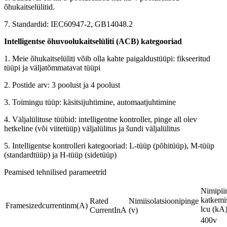
õhukaitselülitid.
7. Standardid: IEC60947-2, GB14048.2
Intelligentse õhuvoolukaitselüliti (ACB) kategooriad
1. Meie õhukaitselüliti võib olla kahte paigaldustüüpi: fikseeritud
tüüpi ja väljatõmmatavat tüüpi
2. Postide arv: 3 poolust ja 4 poolust
3. Toimingu tüüp: käsitsijuhtimine, automaatjuhtimine
4. Väljalülituse tüübid: intelligentne kontroller, pinge all olev
hetkeline (või viitetüüp) väljalülitus ja šundi väljalülitus
5. Intelligentse kontrolleri kategooriad: L-tüüp (põhitüüp), M-tüüp
(standardtüüp) ja H-tüüp (sidetüüp)
Peamised tehnilised parameetrid
Nimipiir
katkemi
Rated
Nimiisolatsioonipinge
Framesizedcurrentinm(A)
lcu (kA
CurrentInA
(v)
400v