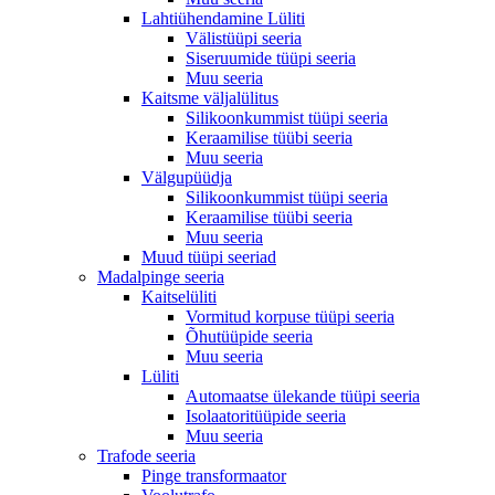
Lahtiühendamine Lüliti
Välistüüpi seeria
Siseruumide tüüpi seeria
Muu seeria
Kaitsme väljalülitus
Silikoonkummist tüüpi seeria
Keraamilise tüübi seeria
Muu seeria
Välgupüüdja
Silikoonkummist tüüpi seeria
Keraamilise tüübi seeria
Muu seeria
Muud tüüpi seeriad
Madalpinge seeria
Kaitselüliti
Vormitud korpuse tüüpi seeria
Õhutüüpide seeria
Muu seeria
Lüliti
Automaatse ülekande tüüpi seeria
Isolaatoritüüpide seeria
Muu seeria
Trafode seeria
Pinge transformaator