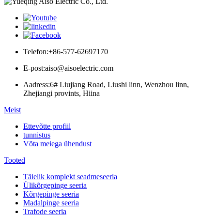
Telefon:
+86-577-62697170
E-post:
aiso@aisoelectric.com
Aadress:
6# Liujiang Road, Liushi linn, Wenzhou linn,
Zhejiangi provints, Hiina
Meist
Ettevõtte profiil
tunnistus
Võta meiega ühendust
Tooted
Täielik komplekt seadmeseeria
Ülikõrgepinge seeria
Kõrgepinge seeria
Madalpinge seeria
Trafode seeria