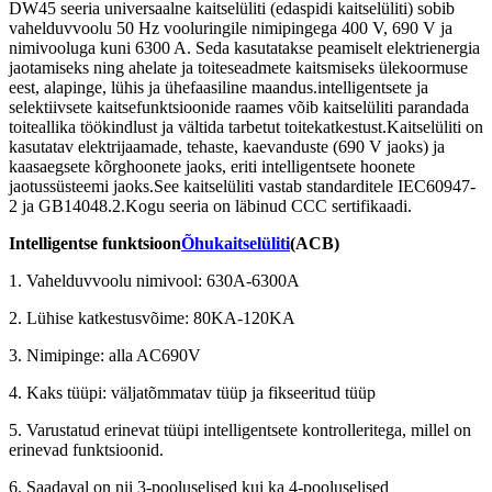
DW45 seeria universaalne kaitselüliti (edaspidi kaitselüliti) sobib
vahelduvvoolu 50 Hz vooluringile nimipingega 400 V, 690 V ja
nimivooluga kuni 6300 A. Seda kasutatakse peamiselt elektrienergia
jaotamiseks ning ahelate ja toiteseadmete kaitsmiseks ülekoormuse
eest, alapinge, lühis ja ühefaasiline maandus.intelligentsete ja
selektiivsete kaitsefunktsioonide raames võib kaitselüliti parandada
toiteallika töökindlust ja vältida tarbetut toitekatkestust.Kaitselüliti on
kasutatav elektrijaamade, tehaste, kaevanduste (690 V jaoks) ja
kaasaegsete kõrghoonete jaoks, eriti intelligentsete hoonete
jaotussüsteemi jaoks.See kaitselüliti vastab standarditele IEC60947-
2 ja GB14048.2.Kogu seeria on läbinud CCC sertifikaadi.
Intelligentse funktsioon
Õhukaitselüliti
(ACB)
1. Vahelduvvoolu nimivool: 630A-6300A
2. Lühise katkestusvõime: 80KA-120KA
3. Nimipinge: alla AC690V
4. Kaks tüüpi: väljatõmmatav tüüp ja fikseeritud tüüp
5. Varustatud erinevat tüüpi intelligentsete kontrolleritega, millel on
erinevad funktsioonid.
6. Saadaval on nii 3-pooluselised kui ka 4-pooluselised