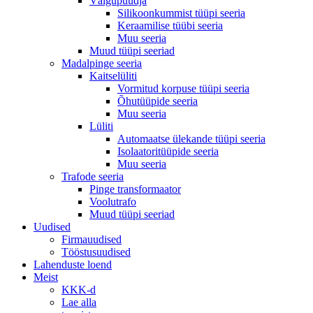
Välgupüüdja
Silikoonkummist tüüpi seeria
Keraamilise tüübi seeria
Muu seeria
Muud tüüpi seeriad
Madalpinge seeria
Kaitselüliti
Vormitud korpuse tüüpi seeria
Õhutüüpide seeria
Muu seeria
Lüliti
Automaatse ülekande tüüpi seeria
Isolaatoritüüpide seeria
Muu seeria
Trafode seeria
Pinge transformaator
Voolutrafo
Muud tüüpi seeriad
Uudised
Firmauudised
Tööstusuudised
Lahenduste loend
Meist
KKK-d
Lae alla