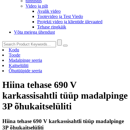
tunnistus
Video ja pilt
Avalik video
Tootevideo ja Test Viedo
Projekti video ja klientide ülevaated
Tehase ringkäik
Võta meiega ühendust
Kodu
Toode
Madalpinge seeria
Kaitselüliti
Õhutüüpide seeria
Hiina tehase 690 V
karkassisahtli tüüp madalpinge
3P õhukaitselüliti
Hiina tehase 690 V karkassisahtli tüüp madalpinge
3P õhukaitselüliti