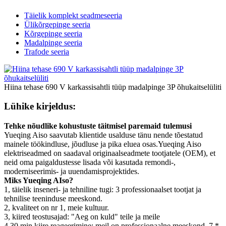
Täielik komplekt seadmeseeria
Ülikõrgepinge seeria
Kõrgepinge seeria
Madalpinge seeria
Trafode seeria
Hiina tehase 690 V karkassisahtli tüüp madalpinge 3P õhukaitselüliti
Lühike kirjeldus:
Tehke nõudlike kohustuste täitmisel paremaid tulemusi
Yueqing Aiso saavutab klientide usalduse tänu nende tõestatud
mainele töökindluse, jõudluse ja pika eluea osas.Yueqing Aiso
elektriseadmed on saadaval originaalseadmete tootjatele (OEM), et
neid oma paigaldustesse lisada või kasutada remondi-,
moderniseerimis- ja uuendamisprojektides.
Miks Yueqing AIso?
1, täielik inseneri- ja tehniline tugi: 3 professionaalset tootjat ja
tehnilise teeninduse meeskond.
2, kvaliteet on nr 1, meie kultuur.
3, kiired teostusajad: "Aeg on kuld" teile ja meile
4,30 min kiire reageerimine: meil on professionaalne meeskond, 7 *