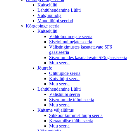
Kaitselüliti
Lahtiühendamine Lüliti
Välgupüüdja
Muud tüüpi seeriad
Kõrgepinge seeria
Kaitselüliti
Välitolmuimejate seeria
Sisetolmuimejate seeria
Välistingimustes kasutatavate SF6
gaasiseeria
Siseruumides kasutatavate SF6 gaasiseeria
Muu seeria
Jõutrafo
Õlitüüpide seeria
Kuivtüüpi seeria
Muu seeria
Lahtiühendamine Lüliti
Välistüüpi seeria
Siseruumide tüüpi seeria
Muu seeria
Kaitsme väljalülitus
Silikoonkummist tüüpi seeria
Keraamilise tüübi seeria
Muu seeria