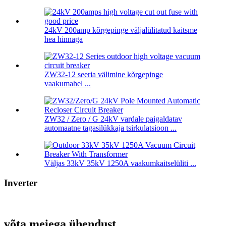
24kV 200amp kõrgepinge väljalülitatud kaitsme
hea hinnaga
ZW32-12 seeria välimine kõrgepinge
vaakumahel ...
ZW32 / Zero / G 24kV vardale paigaldatav
automaatne tagasilükkaja tsirkulatsioon ...
Väljas 33kV 35kV 1250A vaakumkaitselüliti ...
Inverter
võta meiega ühendust