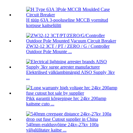
H tüüp 63A 3-pooluseline MCCB vormitud
korpuse kaitselüliti
ZW32-12 3CT / PT / ZERO / G / Controller
Outdoor Pole Mounte ...
Elektrilised välklambimärgid AISO Supply 3kv
...
Pikk garantii kõrgepinge hrc 24kv 200amp
kaitsme cuto ...
540mm eraldusvõime 24kv-27kv 100a
väljalülitatav kaitse ...