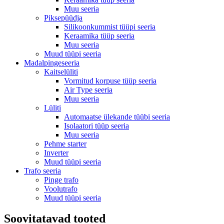
Muu seeria
Piksepüüdja
Silikoonkummist tüüpi seeria
Keraamika tüüp seeria
Muu seeria
Muud tüüpi seeria
Madalpingeseeria
Kaitselüliti
Vormitud korpuse tüüp seeria
Air Type seeria
Muu seeria
Lüliti
Automaatse ülekande tüübi seeria
Isolaatori tüüp seeria
Muu seeria
Pehme starter
Inverter
Muud tüüpi seeria
Trafo seeria
Pinge trafo
Voolutrafo
Muud tüüpi seeria
Soovitatavad tooted