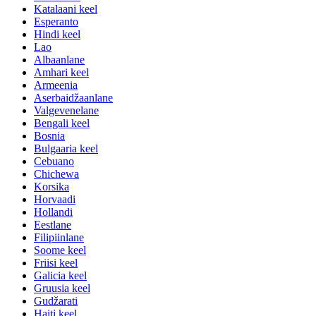
Katalaani keel
Esperanto
Hindi keel
Lao
Albaanlane
Amhari keel
Armeenia
Aserbaidžaanlane
Valgevenelane
Bengali keel
Bosnia
Bulgaaria keel
Cebuano
Chichewa
Korsika
Horvaadi
Hollandi
Eestlane
Filipiinlane
Soome keel
Friisi keel
Galicia keel
Gruusia keel
Gudžarati
Haiti keel