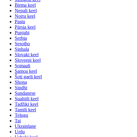
Birma keel
Nepali keel
Norra keel
Pastu
Pärsia keel
Punjabi
Serbia
Sesotho
Sinhala
Slovaki keel
Sloveeni keel
Somaali
Samoa keel
Šoti gaeli keel
Shona
Sindhi
Sundanese
Suahiili keel
Tadžiki keel
Tamili keel
Telugu
Tai
Ukrainlane
Urdu