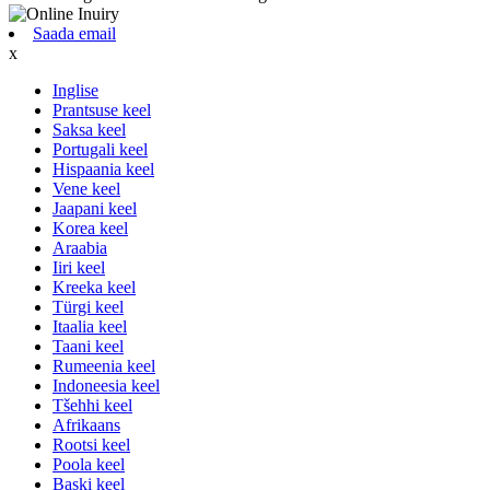
Saada email
x
Inglise
Prantsuse keel
Saksa keel
Portugali keel
Hispaania keel
Vene keel
Jaapani keel
Korea keel
Araabia
Iiri keel
Kreeka keel
Türgi keel
Itaalia keel
Taani keel
Rumeenia keel
Indoneesia keel
Tšehhi keel
Afrikaans
Rootsi keel
Poola keel
Baski keel