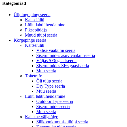
Kategooriad
Ülipinge pingeseeria
Kaitselüliti
Lüliti lahtiühendamine
Piksepüüdja
Muud tüüpi seeria
Kõrgepinge seeria
Kaitselüliti
Välise vaakumi seeria
Siseruumides asuv vaakumseeria
Väljas SF6 gaasiseeria
Siseruumides SF6 gaasiseeria
Muu seeria
Toitetrafo
Õli tüüp seeria
Dry Type seeria
Muu seeria
Lüliti lahtiühendamine
Outdoor Type seeria
Siseruumide seeria
Muu seeria
Kaitsme väljalõige
Silikoonkummist tüüpi seeria
Keraamika tüüp seeria