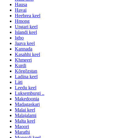
Hausa
Havai
Heebrea keel
Hmong
Ungari keel
Islandi keel
Igbo
Jaava keel
Kannada
Kasahhi keel
Khmeeri
Kurdi
Kõrgõzstan
Ladina keel
Läti
Leedu keel
Luksemburgi ..
Makedoonia
Madagaskari
Malai keel
Malajalami
Malta keel
Maoori
Marathi
Mongoli keel