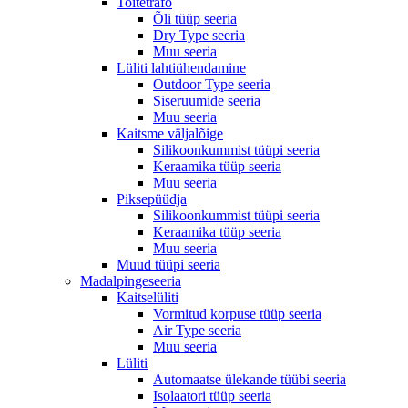
Toitetrafo
Õli tüüp seeria
Dry Type seeria
Muu seeria
Lüliti lahtiühendamine
Outdoor Type seeria
Siseruumide seeria
Muu seeria
Kaitsme väljalõige
Silikoonkummist tüüpi seeria
Keraamika tüüp seeria
Muu seeria
Piksepüüdja
Silikoonkummist tüüpi seeria
Keraamika tüüp seeria
Muu seeria
Muud tüüpi seeria
Madalpingeseeria
Kaitselüliti
Vormitud korpuse tüüp seeria
Air Type seeria
Muu seeria
Lüliti
Automaatse ülekande tüübi seeria
Isolaatori tüüp seeria