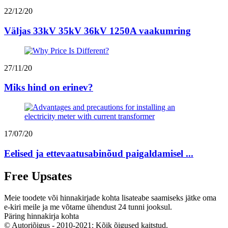
22/12/20
Väljas 33kV 35kV 36kV 1250A vaakumring
27/11/20
Miks hind on erinev?
17/07/20
Eelised ja ettevaatusabinõud paigaldamisel ...
Free Upsates
Meie toodete või hinnakirjade kohta lisateabe saamiseks jätke oma
e-kiri meile ja me võtame ühendust 24 tunni jooksul.
Päring hinnakirja kohta
© Autoriõigus - 2010-2021: Kõik õigused kaitstud.