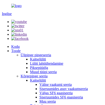
Inglise
Kodu
Toode
Ülipinge pingeseeria
Kaitselüliti
Lüliti lahtiühendamine
Piksepüüdja
Muud tüüpi seeria
Kõrgepinge seeria
Kaitselüliti
Välise vaakumi seeria
Siseruumides asuv vaakumseeria
Väljas SF6 gaasiseeria
Siseruumides SF6 gaasiseeria
Muu seeria