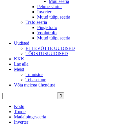
Muu seeria
Pehme starter
Inverter
Muud tüüpi seeria
Trafo seeria
Pinge trafo
Voolutrafo
Muud tüüpi seeria
Uudised
ETTEVÕTTE UUDISED
TÖÖSTUSUUDISED
KKK
Lae alla
Meist
Tunnistus
Tehasetuur
Võta meiega ühendust
Kodu
Toode
Madalpingeseeria
Inverter